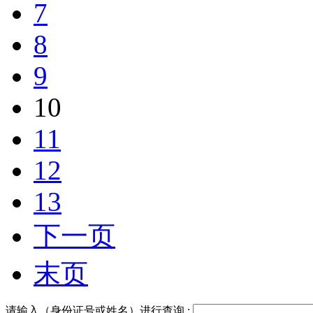
7
8
9
10
11
12
13
下一页
末页
请输入（身份证号或姓名）进行查询 :