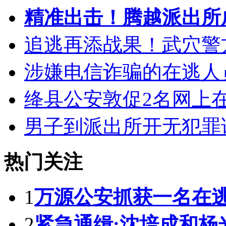
精准出击！腾越派出所
追逃再添战果！武穴警
涉嫌电信诈骗的在逃人
绛县公安敦促2名网上
男子到派出所开无犯罪
热门关注
1
万源公安抓获一名在
2
紧急通缉:沈培成和杨