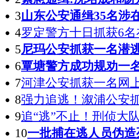
3
山东公安通缉35名涉
4
罗定警方十日抓获6名
5
尼玛公安抓获一名潜逃
6
覃塘警方成功规劝一
7
河津公安抓获一名网
8
强力追逃！溆浦公安抓
9
追“逃”不止！刑侦大
10
一批捕在逃人员伪造