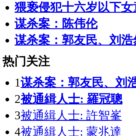
猥亵侵犯十六岁以下女
谋杀案：陈伟伦
谋杀案：郭友民、刘浩
热门关注
1
谋杀案：郭友民、刘
2
被通緝人士: 羅冠聰
3
被通緝人士: 許智峯
4
被通緝人士: 蒙兆達