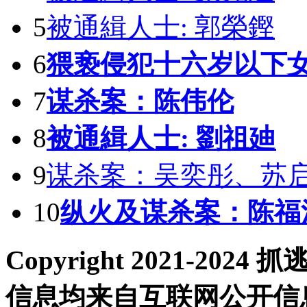
5
被通緝人士: 郭榮鏗
6
猥亵侵犯十六岁以下
7
谋杀案：陈伟伦
8
被通緝人士: 劉祖廸
9
谋杀案：吴奕彤、苏
10
纵火及谋杀案：陈福
Copyright 2021-2
信息均来自互联网公开信