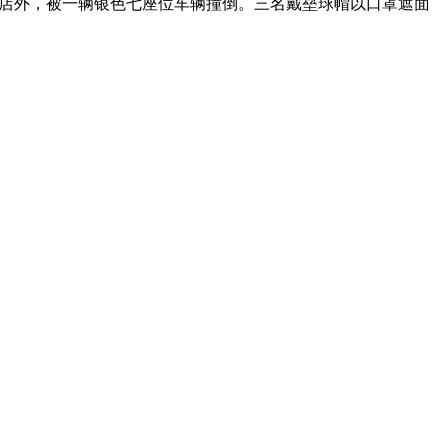
酒店外，被一辆银色七座位车辆撞倒。三名戴垒球帽以口罩遮面