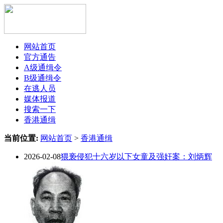
网站首页
官方通告
A级通缉令
B级通缉令
在逃人员
媒体报道
搜索一下
香港通缉
当前位置:
网站首页
>
香港通缉
2026-02-08
猥亵侵犯十六岁以下女童及强奸案：刘炳辉