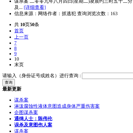
谋杀案 二零零九年八月四日(星期二)凌晨约三时五十
及...
[详细查看]
信息来源：网络
作者：抓逃犯 查询浏览次数：163
共
10
页
50
条
首页
上一页
7
8
9
10
末页
请输入（身份证号或姓名）进行查询 :
最新更新
谋杀案
淋泼腐蚀性液体意图造成身体严重伤害案
企图谋杀案
通缉人士：陈伟伦
误杀及意图伤人案
谋杀案