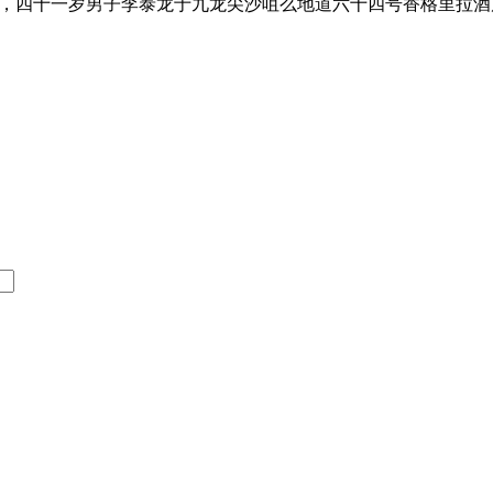
二分，四十一岁男子李泰龙于九龙尖沙咀么地道六十四号香格里拉