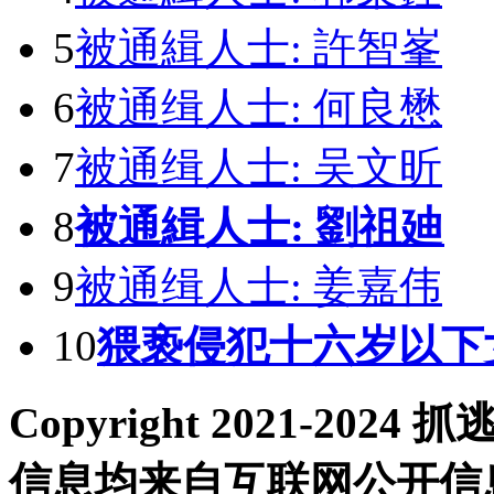
5
被通緝人士: 許智峯
6
被通缉人士: 何良懋
7
被通缉人士: 吴文昕
8
被通緝人士: 劉祖廸
9
被通缉人士: 姜嘉伟
10
猥亵侵犯十六岁以下
Copyright 2021-2
信息均来自互联网公开信