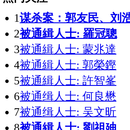
1
谋杀案：郭友民、刘
2
被通緝人士: 羅冠聰
3
被通緝人士: 蒙兆達
4
被通緝人士: 郭榮鏗
5
被通緝人士: 許智峯
6
被通缉人士: 何良懋
7
被通缉人士: 吴文昕
8
被通緝人士: 劉祖廸