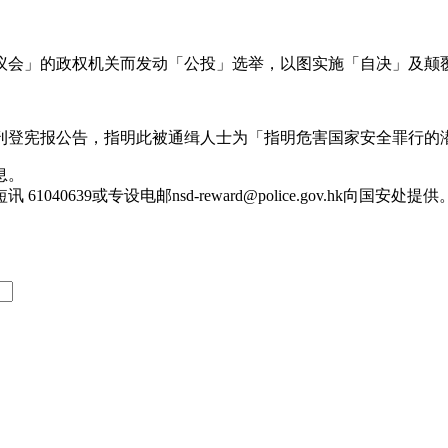
香港议会」的政权机关而发动「公投」选举，以图实施「自决」及颠
条文刊登宪报公告，指明此被通缉人士为「指明危害国家安全罪行的
息。
61040639或专设电邮
nsd-reward@police.gov.hk
向国安处提供