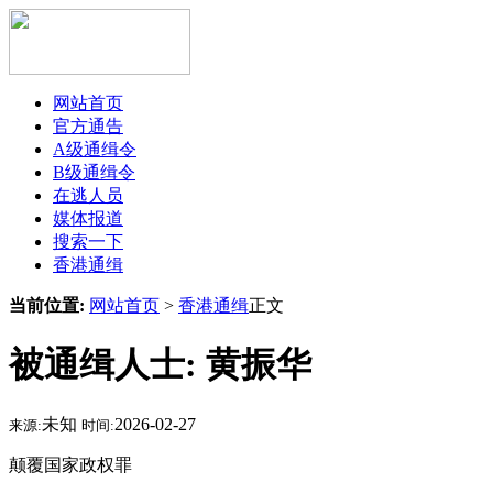
网站首页
官方通告
A级通缉令
B级通缉令
在逃人员
媒体报道
搜索一下
香港通缉
当前位置:
网站首页
>
香港通缉
正文
被通缉人士: 黄振华
未知
2026-02-27
来源:
时间:
颠覆国家政权罪