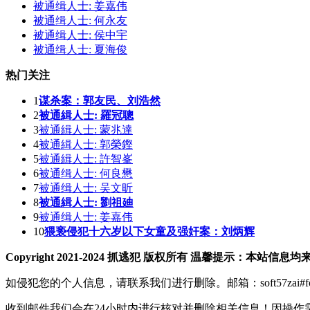
被通缉人士: 姜嘉伟
被通缉人士: 何永友
被通缉人士: 侯中宇
被通缉人士: 夏海俊
热门关注
1
谋杀案：郭友民、刘浩然
2
被通緝人士: 羅冠聰
3
被通緝人士: 蒙兆達
4
被通緝人士: 郭榮鏗
5
被通緝人士: 許智峯
6
被通缉人士: 何良懋
7
被通缉人士: 吴文昕
8
被通緝人士: 劉祖廸
9
被通缉人士: 姜嘉伟
10
猥亵侵犯十六岁以下女童及强奸案：刘炳辉
Copyright 2021-2024 抓逃犯 版权所有 温馨提示
如侵犯您的个人信息，请联系我们进行删除。邮箱：soft57zai#fo
收到邮件我们会在24小时内进行核对并删除相关信息！因操作