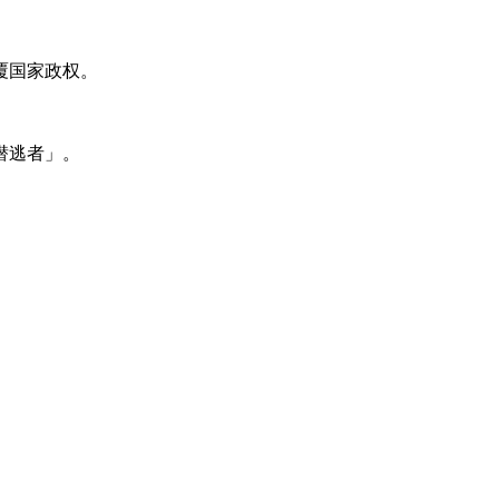
覆国家政权。
潜逃者」。
。